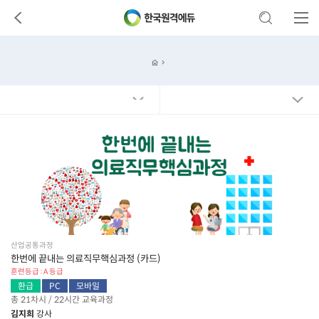
산업공통과정
한번에 끝내는 의료직무핵심과정 (카드)
훈련등급 : A 등급
환급
PC
모바일
총 21차시 / 22시간 교육과정
김지희
강사