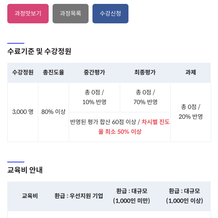
과정맛보기
과정목록
수강신청
수료기준 및 수강정원
수강정원
총진도율
중간평가
최종평가
과제
총 0점 /
총 0점 /
10% 반영
70% 반영
총 0점 /
3,000 명
80% 이상
20% 반영
반영된 평가 합산 60점 이상 /
차시별 진도
율 최소 50% 이상
교육비 안내
환급 : 대규모
환급 : 대규모
교육비
환급 : 우선지원 기업
(1,000인 미만)
(1,000인 이상)