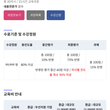
총 20차시 / 21시간 교육과정
내용전문가
강사
과정맛보기
과정목록
수강신청
수료기준 및 수강정원
수강정원
총진도율
중간평가
최종평가
과제
총 100점 /
총 100점 /
10% 반영
75% 반영
총 100점 /
99,999 명
80% 이상
15% 반영
반영된 평가 합산 60점 이상 /
차시별 진도
율 최소 50% 이상
교육비 안내
환급 : 대규모
환급 : 대규모
교육비
환급 : 우선지원 기업
(1,000인 미만)
(1,000인 이상)